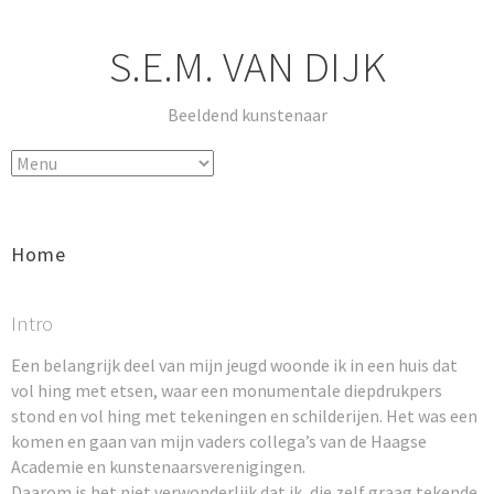
S.E.M. VAN DIJK
Beeldend kunstenaar
Home
Intro
Een belangrijk deel van mijn jeugd woonde ik in een huis dat
vol hing met etsen, waar een monumentale diepdrukpers
stond en vol hing met tekeningen en schilderijen. Het was een
komen en gaan van mijn vaders collega’s van de Haagse
Academie en kunstenaarsverenigingen.
Daarom is het niet verwonderlijk dat ik, die zelf graag tekende,